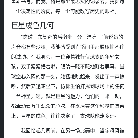
重新书写，而我，将是那个最忠实的记录者，捕捉每
一个决定性的瞬间，每一个可能改写历史的眼神。
巨星成色几何
“这球！东契奇的后撤步三分！漂亮！”解说员的
声音都有些沙哑，我能感受到直播间里那股压抑不住
的激动。在我身旁，一位穿着独行侠球衣的年轻女
孩，双手紧紧捂着嘴，眼睛一眨不眨地盯着屏幕。当
球空心入网的那一刻，她猛地跳起来，发出了一声惊
呼，然后又迅速坐下，仿佛生怕打扰到球场上的任何
一丝神圣。这，就是巨星的魅力，他们的一举一动，
都牵动着万千观众的心弦。在季后赛这个残酷的舞台
上，巨星的成色，往往决定了一支球队能走多远。
我回忆起几周前，在另一场比赛中，当字母哥被