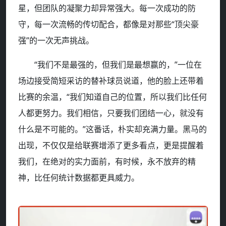
星，但团队的凝聚力却异常强大。每一次成功的防
守，每一次流畅的传切配合，都像是对那些“顶尖豪
强”的一次无声挑战。
“我们不是最强的，但我们是最想赢的，”一位在
场边接受简短采访的替补球员说道，他的脸上还带着
比赛的余温，“我们知道自己的位置，所以我们比任何
人都更努力。我们相信，只要我们团结一心，就没有
什么是不可能的。”这番话，朴实却充满力量。黑马的
出现，不仅仅是给联赛增添了更多看点，更是提醒着
我们，在绝对的实力面前，有时候，永不放弃的精
神，比任何统计数据都更具威力。