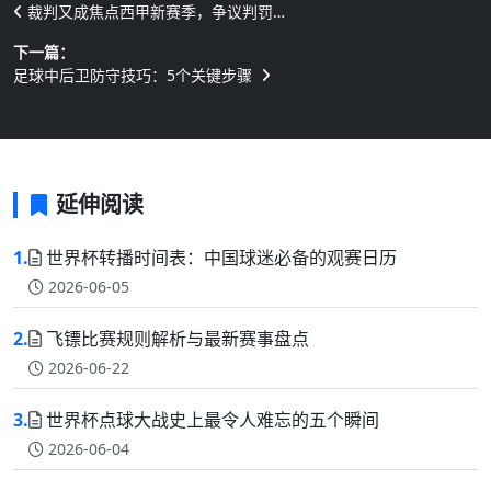
裁判又成焦点西甲新赛季，争议判罚…
下一篇：
足球中后卫防守技巧：5个关键步骤
延伸阅读
1.
世界杯转播时间表：中国球迷必备的观赛日历
2026-06-05
2.
飞镖比赛规则解析与最新赛事盘点
2026-06-22
3.
世界杯点球大战史上最令人难忘的五个瞬间
2026-06-04