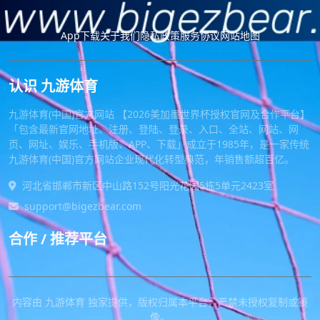
App下载
关于我们
隐私政策
服务协议
网站地图
认识 九游体育
九游体育(中国)官方网站 【2026美加墨世界杯授权官网及合作平台】
「包含最新官网地址、注册、登陆、登录、入口、全站、网站、网
页、网址、娱乐、手机版、APP、下载」成立于1985年，是一家传统
九游体育(中国)官方网站企业现代化转型典范，年销售额超百亿。
河北省邯郸市新区中山路152号阳光花园5栋5单元2423室
support@bigezbear.com
合作 / 推荐平台
内容由 九游体育 独家提供，版权归属本平台，严禁未授权复制或镜
像。