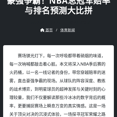
豪强争霸！NBA总冠军赔率
与排名预测大比拼
2026-06-01 03:32
43 次阅读
首页
/
体育新闻
赛场镁光灯下，每一次呼吸都带着硝烟的味道，
每一次呐喊都敲击着心脏。本文将深入NBA季后赛的
火药桶，以一名一线记者的身份，带您穿越赔率的迷
雾，直击豪强争霸的现场。从球队的阵容深度、教练
的战术博弈，到明星球员的超神发挥与关键时刻的心
理较量，我们不仅要解读那些冷冰冰的数字背后的概
率，更要捕捉赛场上瞬息万变的真实情感。这是一场
关于顶尖对决的沉浸式体验，一场探寻冠军荣耀之路