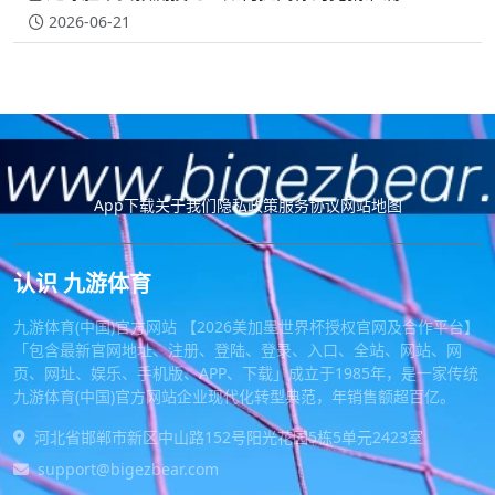
2026-06-21
App下载
关于我们
隐私政策
服务协议
网站地图
认识 九游体育
九游体育(中国)官方网站 【2026美加墨世界杯授权官网及合作平台】
「包含最新官网地址、注册、登陆、登录、入口、全站、网站、网
页、网址、娱乐、手机版、APP、下载」成立于1985年，是一家传统
九游体育(中国)官方网站企业现代化转型典范，年销售额超百亿。
河北省邯郸市新区中山路152号阳光花园5栋5单元2423室
support@bigezbear.com