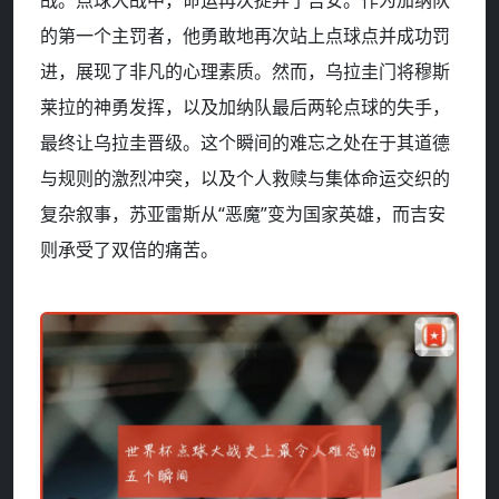
战。点球大战中，命运再次捉弄了吉安。作为加纳队
的第一个主罚者，他勇敢地再次站上点球点并成功罚
进，展现了非凡的心理素质。然而，乌拉圭门将穆斯
莱拉的神勇发挥，以及加纳队最后两轮点球的失手，
最终让乌拉圭晋级。这个瞬间的难忘之处在于其道德
与规则的激烈冲突，以及个人救赎与集体命运交织的
复杂叙事，苏亚雷斯从“恶魔”变为国家英雄，而吉安
则承受了双倍的痛苦。