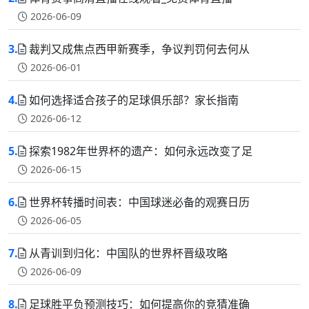
2026-06-09
3.
裁判又成焦点西甲新赛季，争议判罚何去何从
2026-06-01
4.
如何选择适合孩子的足球俱乐部？家长指南
2026-06-12
5.
探索1982年世界杯的遗产：如何永远改变了足
2026-06-15
6.
世界杯转播时间表：中国球迷必备的观赛日历
2026-06-05
7.
从青训到归化：中国队的世界杯晋级攻略
2026-06-09
8.
足球胜平负预测技巧：如何提高你的竞猜准确