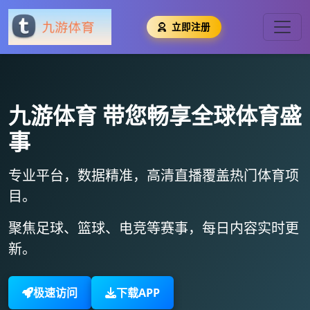
立即注册
九游体育
带您畅享全球体育盛
事
专业平台，数据精准，
高清直播
覆盖热门体育项
目。
聚焦足球、篮球、电竞等赛事，
每日内容实时更
新
。
极速访问
下载APP