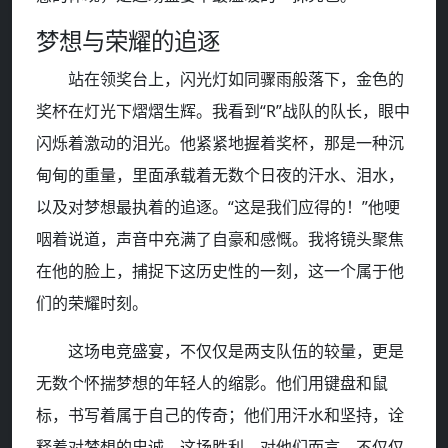
梦想与荣耀的追逐
站在领奖台上，闪光灯如同骤雨般落下，金色的
奖杯在灯光下熠熠生辉。我看到“R”战队的队长，眼中
闪烁着激动的泪光。他紧紧地握着奖杯，那是一种沉
甸甸的重量，里面承载着无数个日夜的汗水、泪水，
以及对梦想最执着的追逐。“这是我们应得的！”他哽
咽着说道，声音中充满了自豪和感慨。我将镜头聚焦
在他的脸上，捕捉下这历史性的一刻，这一个属于他
们的荣耀时刻。
这场电竞盛宴，不仅仅是两支队伍的较量，更是
无数个怀揣梦想的年轻人的缩影。他们用键盘和鼠
标，书写着属于自己的传奇；他们用汗水和坚持，诠
释着对梦想的忠诚。这场胜利，对他们而言，不仅仅