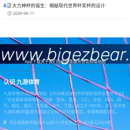
8.
大力神杯的诞生：揭秘现代世界杯奖杯的设计
2026-06-11
App下载
关于我们
隐私政策
服务协议
网站地图
认识 九游体育
九游体育(中国)官方网站 【2026美加墨世界杯授权官网及合作平台】
「包含最新官网地址、注册、登陆、登录、入口、全站、网站、网
页、网址、娱乐、手机版、APP、下载」成立于1985年，是一家传统
九游体育(中国)官方网站企业现代化转型典范，年销售额超百亿。
河北省邯郸市新区中山路152号阳光花园5栋5单元2423室