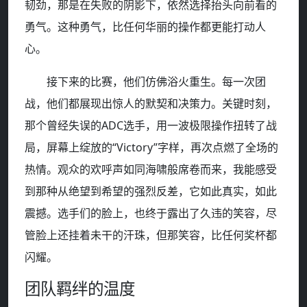
韧劲，那是在失败的阴影下，依然选择抬头向前看的
勇气。这种勇气，比任何华丽的操作都更能打动人
心。
接下来的比赛，他们仿佛浴火重生。每一次团
战，他们都展现出惊人的默契和决策力。关键时刻，
那个曾经失误的ADC选手，用一波极限操作扭转了战
局，屏幕上绽放的“Victory”字样，再次点燃了全场的
热情。观众的欢呼声如同海啸般席卷而来，我能感受
到那种从绝望到希望的强烈反差，它如此真实，如此
震撼。选手们的脸上，也终于露出了久违的笑容，尽
管脸上还挂着未干的汗珠，但那笑容，比任何奖杯都
闪耀。
团队羁绊的温度