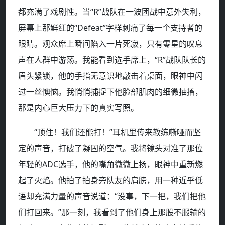
都充满了戏剧性。当“R”战队在一波团战中意外失利，
屏幕上那鲜红的“Defeat”字样刺痛了每一个支持者的
眼睛。观众席上瞬间陷入一片死寂，只有零星的叹息
声在人群中游荡。我能看到选手席上，“R”战队队长的
眉头紧锁，他的手指无意识地敲击着桌面，眼神中闪
过一丝懊恼。我悄悄捕捉下他脸部肌肉的细微抽搐，
那是内心巨大压力下的真实写照。
“顶住！我们还能打！”耳机里传来教练嘶哑而坚
定的声音，打破了凝固的空气。我将镜头对准了那位
年轻的ADC选手，他的嘴角微微上扬，眼神中重新燃
起了火焰。他拍了拍身旁队友的肩膀，用一种近乎低
语却充满力量的声音说道：“没事，下一把，我们把他
们打回来。”那一刻，我看到了他们身上那股不服输的