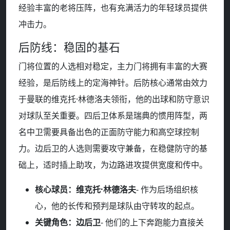
经验丰富的老将压阵，也有充满活力的年轻球员提供
冲击力。
后防线：稳固的基石
门将位置的人选相对稳定，主力门将拥有丰富的大赛
经验，是后防线上的定海神针。后防核心通常由效力
于曼联的维克托·林德洛夫领衔，他的出球和防守意识
对球队至关重要。四后卫体系是瑞典的惯用阵型，两
名中卫需要具备出色的正面防守能力和高空球控制
力。边后卫的人选则需要攻守兼备，在稳健防守的基
础上，适时插上助攻，为边路进攻提供宽度和传中。
核心球员：维克托·林德洛夫
- 作为后场组织核
心，他的长传和预判是球队由守转攻的起点。
关键角色：边后卫
- 他们的上下奔跑能力直接关