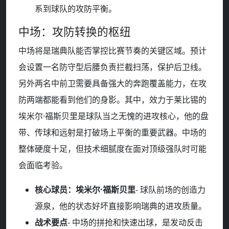
系到球队的攻防平衡。
中场：攻防转换的枢纽
中场将是瑞典队能否掌控比赛节奏的关键区域。预计
会设置一名防守型后腰负责拦截扫荡，保护后卫线。
另外两名中前卫需要具备强大的奔跑覆盖能力，在攻
防两端都能看到他们的身影。其中，效力于莱比锡的
埃米尔·福斯贝里是球队当之无愧的进攻核心，他的盘
带、传球和远射是打破场上平衡的重要武器。中场的
整体硬度十足，但技术细腻度在面对顶级强队时可能
会面临考验。
核心球员：埃米尔·福斯贝里
- 球队前场的创造力
源泉，他的状态好坏直接影响瑞典的进攻质量。
战术要点
- 中场的拼抢和快速出球，是发动反击