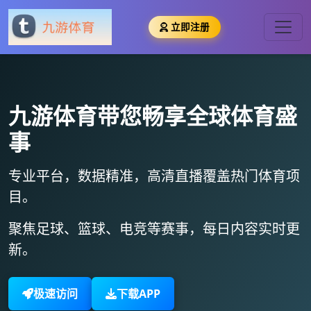
立即注册
九游体育
带您畅享全球体育盛
事
专业平台，数据精准，
高清直播
覆盖热门体育项
目。
聚焦足球、篮球、电竞等赛事，
每日内容实时更
新
。
极速访问
下载APP