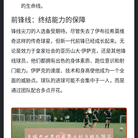
的生命线。
前锋线：终结能力的保障
锋线尖刀的人选备受期待。尽管失去了伊布拉希莫维
奇这样的传奇球星，但新一代前锋已经成长起来。无
论是效力于皇家社会的亚历山大·伊萨克，还是其他锋
线球员，他们都拥有出色的身体素质、跑位意识和射
门能力。伊萨克的速度、技术和身高使他成为一个全
面的威胁点。球队的进球可能不会集中于一人，而是
通过团队配合多点开花。